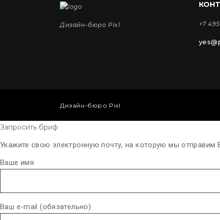
КОН
+7 495
Дизайн-бюро Pixl
yes@p
Дизайн-бюро Pixl
Запросить бриф
Укажите свою электронную почту, на которую мы отправим 
Ваше имя
Ваш e-mail (обязательно)