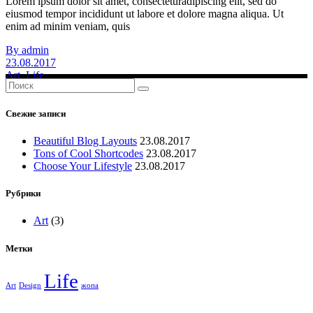
Lorem ipsum dolor sit amet, consecteturadipiscing elit, sed do
eiusmod tempor incididunt ut labore et dolore magna aliqua. Ut
enim ad minim veniam, quis
By admin
23.08.2017
Art
,
Life
Search
for:
Свежие записи
Beautiful Blog Layouts
23.08.2017
Tons of Cool Shortcodes
23.08.2017
Choose Your Lifestyle
23.08.2017
Рубрики
Art
(3)
Метки
Life
Art
Design
жопа